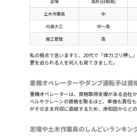
足場
高め(日給高)
土木作業員
中
内装大工
中〜高
施工管理
高
私の視点で言いますと、20代で「体力ゴリ押し
更を迫られる人を何人も見てきました。
重機オペレーターやダンプ運転手は資
重機オペレーターは、資格取得支援がある会社
ベルやクレーンの資格を取るほど、単価も責任も
がそのまま月収に直結するため、岸和田からどの
足場や土木作業員のしんどいランキン