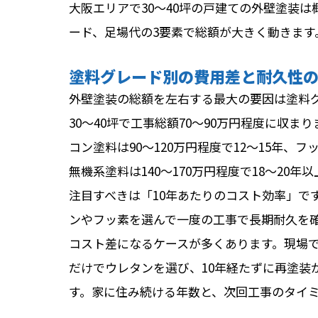
大阪エリアで30〜40坪の戸建ての外壁塗装は
ード、足場代の3要素で総額が大きく動きます
塗料グレード別の費用差と耐久性
外壁塗装の総額を左右する最大の要因は塗料
30〜40坪で工事総額70〜90万円程度に収ま
コン塗料は90〜120万円程度で12〜15年、フッ
無機系塗料は140〜170万円程度で18〜20
注目すべきは「10年あたりのコスト効率」で
ンやフッ素を選んで一度の工事で長期耐久を確
コスト差になるケースが多くあります。現場
だけでウレタンを選び、10年経たずに再塗装
す。家に住み続ける年数と、次回工事のタイ