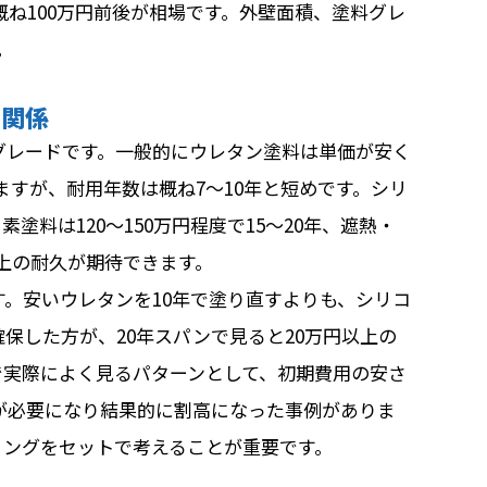
概ね100万円前後が相場です。外壁面積、塗料グレ
。
の関係
グレードです。一般的にウレタン塗料は単価が安く
りますが、耐用年数は概ね7〜10年と短めです。シリ
素塗料は120〜150万円程度で15〜20年、遮熱・
年以上の耐久が期待できます。
す。安いウレタンを10年で塗り直すよりも、シリコ
保した方が、20年スパンで見ると20万円以上の
で実際によく見るパターンとして、初期費用の安さ
が必要になり結果的に割高になった事例がありま
ミングをセットで考えることが重要です。