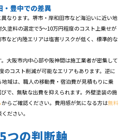
田・豊中での差異
に異なります。堺市・岸和田市など海沿いに近い地
久塗料の選定で5〜10万円程度のコスト上乗せが
田市など内陸エリアは塩害リスクが低く、標準的な
す。大阪市内中心部や阪神間は施工業者が密集して
程度のコスト削減が可能なエリアもあります。逆に
る地域は、職人の移動費・宿泊費が見積もりに乗
選びで、無駄な出費を抑えられます。外壁塗装の施
ら
からご確認ください。費用感が気になる方は
無料
談ください。
5つの判断軸