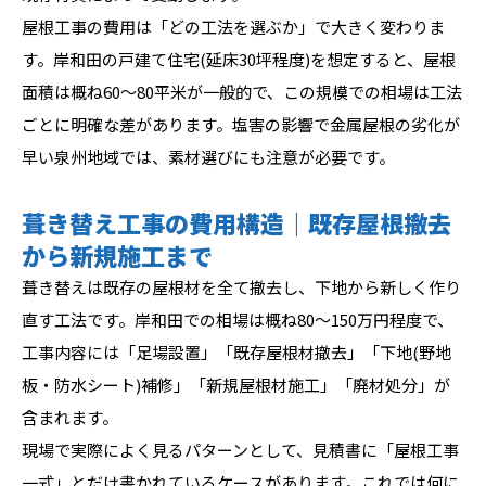
屋根工事の費用は「どの工法を選ぶか」で大きく変わりま
す。岸和田の戸建て住宅(延床30坪程度)を想定すると、屋根
面積は概ね60〜80平米が一般的で、この規模での相場は工法
ごとに明確な差があります。塩害の影響で金属屋根の劣化が
早い泉州地域では、素材選びにも注意が必要です。
葺き替え工事の費用構造｜既存屋根撤去
から新規施工まで
葺き替えは既存の屋根材を全て撤去し、下地から新しく作り
直す工法です。岸和田での相場は概ね80〜150万円程度で、
工事内容には「足場設置」「既存屋根材撤去」「下地(野地
板・防水シート)補修」「新規屋根材施工」「廃材処分」が
含まれます。
現場で実際によく見るパターンとして、見積書に「屋根工事
一式」とだけ書かれているケースがあります。これでは何に