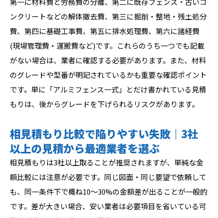
第一に材料費と労務費の分離、第二に既存フェンス・古いコ
ンクリートなどの解体撤去費、第三に掘削・整地・残土処分
費、第四に基礎工事費、第五に排水処理費、第六に諸経費
(現場管理費・運搬費など)です。これらのうち一つでも記載
がない場合は、業者に確認する必要があります。また、材料
のグレードや型番が明記されているかも重要な確認ポイント
です。単に「アルミフェンス一式」とだけ書かれている見積
もりは、後からグレードを下げられるリスクがあります。
相見積もり比較で陥りやすい失敗｜3社
以上の見積から最適業者を選ぶ
相見積もりは3社以上取ることが推奨されますが、単純な金
額比較には注意が必要です。同じ図面・同じ要望で依頼して
も、同一条件下で概ね10〜30%の金額差が出ることが一般的
です。差が大きい場合、安い業者は必要項目を省いている可